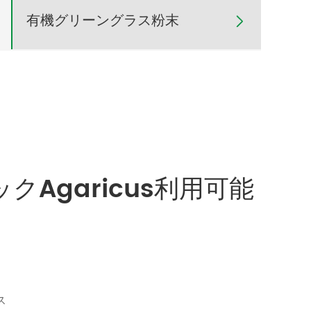
有機グリーングラス粉末

クAgaricus利用可能
ス