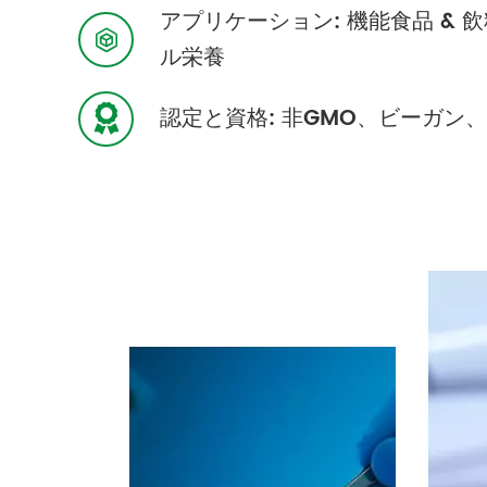
アプリケーション: 機能食品 & 

ル栄養
認定と資格: 非GMO、ビーガン、US
