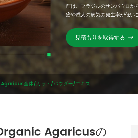
前は、ブラジルのサンパウロから
癌や成人の病気の発生率が低い
見積もりを取得する

Agaricus全体/カット/パウダー/エキス
Organic Agaricusの