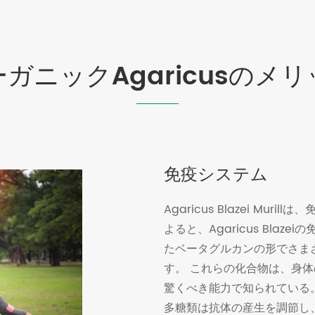
ガニックAgaricusのメ
免疫システム
Agaricus Blazei M
よると、Agaricus Bla
たベータグルカンの形でさま
す。 これらの化合物は、身
驚くべき能力で知られている
多糖類は抗体の産生を調節し