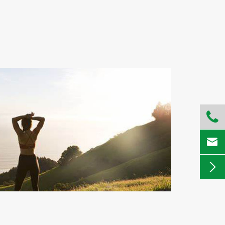


