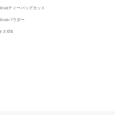
ricusティーバッグカット
icusパウダー
ス10%