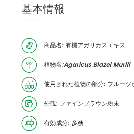
基本情報
商品名: 有機アガリカスエキス

植物名
:Agaricus Blazei Murill

使用された植物の部分: フルーツ

外観: ファインブラウン粉末

有効成分: 多糖
