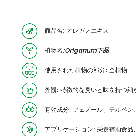
商品名: オレガノエキス

植物名
:Origanum下品

使用された植物の部分: 全植物

外観: 特徴的な臭いと味を持つ

有効成分: フェノール、テルペン

アプリケーション: 栄養補助食品、C
