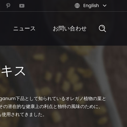
English



ニュース
お問い合わせ
エキス
iganum下品として知られているオレガノ植物の葉と
、その潜在的な健康上の利点と独特の風味のために、
も使用されてきました。