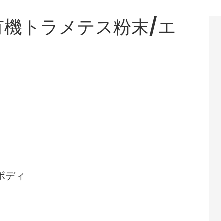
ogy有機トラメテス粉末/エ
ボディ