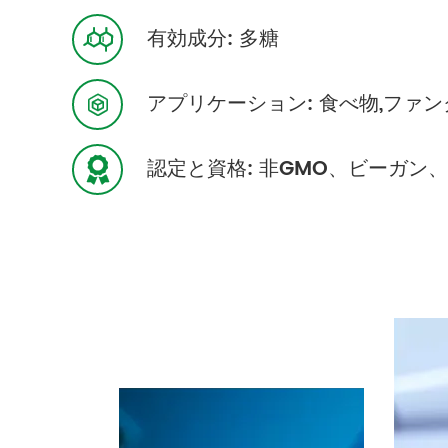
有効成分: 多糖

アプリケーション: 食べ物,ファ

認定と資格: 非GMO、ビーガン、HA
