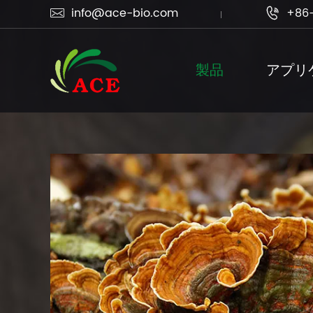
info@ace-bio.com
+86-


製品
アプリ