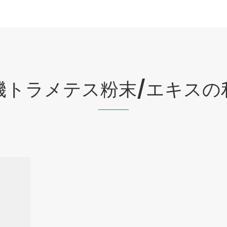
機トラメテス粉末/エキスの