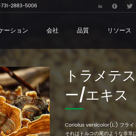
731-2883-5006



ケーション
会社
品質
リソース
トラメテス
ー/エキス
Coriolus versicolor(
それはトルコの尾のような非常