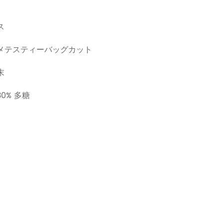
ス
メテスティーバッグカット
末
0% 多糖