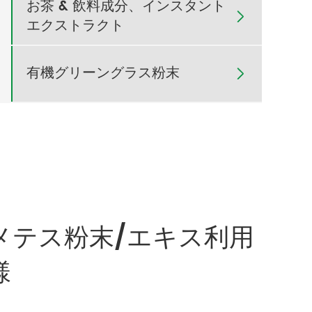
お茶 & 飲料成分、インスタント

エクストラクト
有機グリーングラス粉末

メテス粉末/エキス利用
様