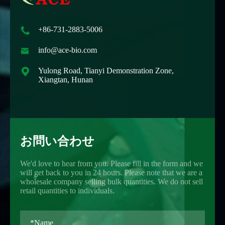

+86-731-2883-5006

info@ace-bio.com

Yulong Road, Tianyi Demonstration Zone,
Xiangtan, Hunan
お問い合わせ
We'd love to hear from you. Please fill in the form and we
will get back to you in 24 hours. Please note that we are a
wholesale company selling bulk quantities. We do not sell
retail quantities to individuals.