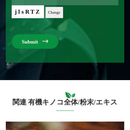
jlsRTZ
Change

Submit
関連 有機キノコ全体/粉末/エキス