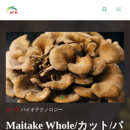


エース
バイオテクノロジー
Maitake Whole/カット/パ