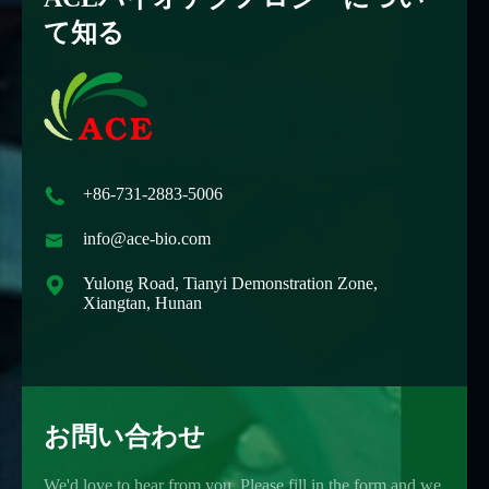
て知る

+86-731-2883-5006

info@ace-bio.com

Yulong Road, Tianyi Demonstration Zone,
Xiangtan, Hunan
お問い合わせ
We'd love to hear from you. Please fill in the form and we