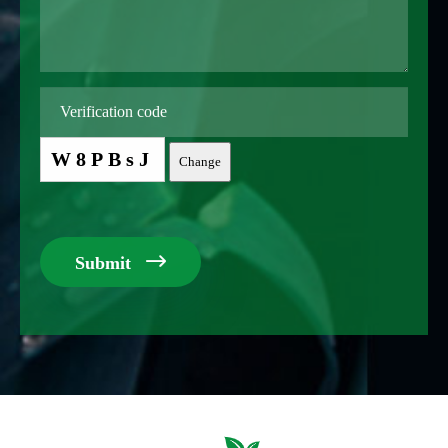
W8PBsJ
Change

Submit