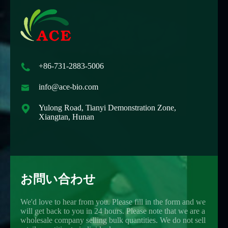

+86-731-2883-5006

info@ace-bio.com

Yulong Road, Tianyi Demonstration Zone,
Xiangtan, Hunan
お問い合わせ
We'd love to hear from you. Please fill in the form and we
will get back to you in 24 hours. Please note that we are a
wholesale company selling bulk quantities. We do not sell