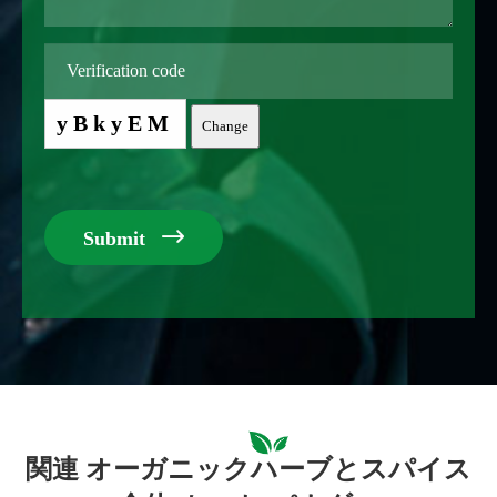
yBkyEM
Change

Submit
関連 オーガニックハーブとスパイス