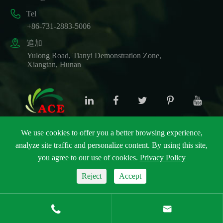

Tel
+86-731-2883-5006

追加
Yulong Road, Tianyi Demonstration Zone,
Xiangtan, Hunan
We use cookies to offer you a better browsing experience,
analyze site traffic and personalize content. By using this site,
著作権 ©
ACE Biotechnology Co., Ltd.
すべての権利
予約.
you agree to our use of cookies.
Privacy Policy
サイトマップ
|
プライバシーポリシー
Reject
Accept

